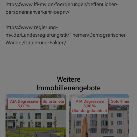
https://www.lfi-mv.de/foerderungen/oeffentlicher-
personennahverkehr-oepnv/
https://www.regierung-
mv.de/Landesregierung/stk/Themen/Demografischer-
Wandel/Daten-und-Fakten/
Weitere
Immobilienangebote
AfA Degressive
Sofortmiete
AfA Degressive
Sofortmiete
5,00 %
5,00 %
(Sondergutachten)