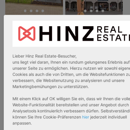
32602 Vlotho
53840 Troisdorf
5
Rendite:
Rendite:
Re
3,42 %
3,70 %
3
Assetklasse:
Assetklasse:
As
Lieber Hinz Real Estate-Besucher,
Pflegeapartment
Betreutes Wohnen
Pf
uns liegt viel daran, Ihnen ein rundum gelungenes Erlebnis auf
Objekteigenschaft:
Objekteigenschaft:
Ob
unserer Seite zu ermöglichen. Hierzu nutzen wir sowohl eigen
Cookies als auch die von Dritten, um die Websitefunktionen z
Bestandsobjekt
Bestandsobjekt
Be
verbessern, die Websitenutzung zu analysieren und unsere
Gesamtfläche:
Gesamtfläche:
Ge
Marketingbemühungen zu unterstützen.
54,53 m² - 62,96 m²
87,17 m² - 153,66 m²
75
Gesamtpreis:
Gesamtpreis:
Ge
Mit einem Klick auf OK willigen Sie ein, dass wir Ihnen die voll
269.570,00 € – 311.250,00 €
243.651,89 € - 429.392,43 €
Website-Funktionalität bereitstellen und unser Angebot durch
Analysetools kontinuierlich verbessern dürfen. Selbstverständ
können Sie Ihre Cookie-Präferenzen
hier
jederzeit individuell
anpassen.