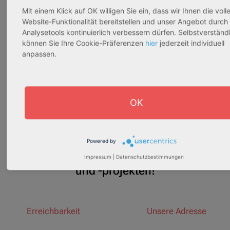
Objekteigenschaft:
Objekteigenschaft:
Ob
Mit einem Klick auf OK willigen Sie ein, dass wir Ihnen die voll
Bestandsobjekt
Bestandsobjekt
Be
Website-Funktionalität bereitstellen und unser Angebot durch
Gesamtfläche:
Gesamtfläche:
Ge
Analysetools kontinuierlich verbessern dürfen. Selbstverständ
54,53 m² - 62,96 m²
87,17 m² - 153,66 m²
75
können Sie Ihre Cookie-Präferenzen
hier
jederzeit individuell
anpassen.
Gesamtpreis:
Gesamtpreis:
Ge
269.570,00 € – 311.250,00 €
243.651,89 € - 429.392,43 €
OK
Wir unterstützen Sie gerne
Powered by
bei Ihren Immobilienfragen
Impressum
|
Datenschutzbestimmungen
und -projekten!
Erreichbarkeit
Unsere Adresse