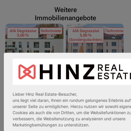
Weitere
Immobilienangebote
AfA Degressive
Sofortmiete
AfA Degressive
Sofortmiete
5,00 %
5,00 %
(Sondergutachten)
32602 Vlotho
53840 Troisdorf
5
Lieber Hinz Real Estate-Besucher,
uns liegt viel daran, Ihnen ein rundum gelungenes Erlebnis auf
Rendite:
Rendite:
Re
unserer Seite zu ermöglichen. Hierzu nutzen wir sowohl eigen
3,42 %
3,70 %
3
Cookies als auch die von Dritten, um die Websitefunktionen z
Assetklasse:
Assetklasse:
As
verbessern, die Websitenutzung zu analysieren und unsere
Marketingbemühungen zu unterstützen.
Pflegeapartment
Betreutes Wohnen
Pf