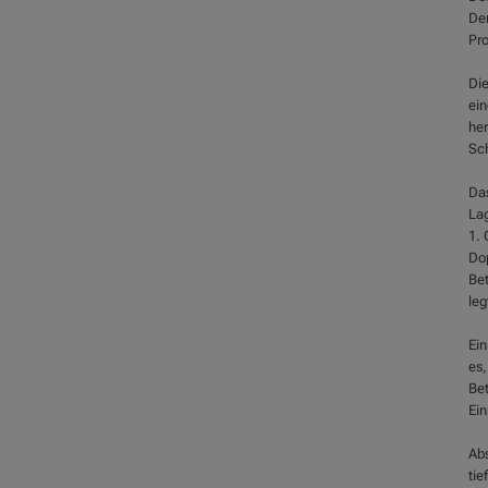
Der
Pro
Die
ein
her
Sc
Das
Lag
1. 
Dop
Bet
leg
Ein
es,
Bet
Ein
Abs
tie