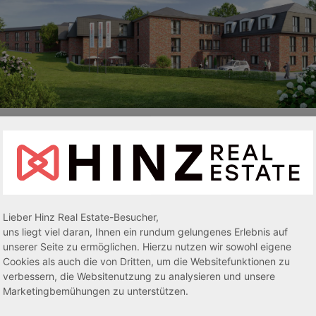
Pflegedomizil in Scharbeutz
Ein Pflegeapartment direkt an der Ostsee - mit uns geht das!
Lieber Hinz Real Estate-Besucher,
Zur Objektansicht
Frage stellen
uns liegt viel daran, Ihnen ein rundum gelungenes Erlebnis auf
unserer Seite zu ermöglichen. Hierzu nutzen wir sowohl eigene
Objekt Teilen
Objekt Speichern
Cookies als auch die von Dritten, um die Websitefunktionen zu
verbessern, die Websitenutzung zu analysieren und unsere
Marketingbemühungen zu unterstützen.