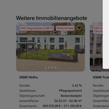
Weitere Immobilienangebote
AfA Degressive 5,00 %
Sofortmiete
AfA Degre
(Sondergu
32602 Vlotho
53840 Troi
,07 %
Rendite:
3,42 %
Rendite:
rtment
Assetklasse:
Pflegeapartment
Assetklasse
objekt
Objekteigenschaft:
Bestandsobjekt
Objekteigen
,83 m²
Gesamtfläche:
54,53 m² - 62,96 m²
Gesamtfläc
0,00 €
Gesamtpreis:
269.570,00 € – 311.250,00 €
Gesamtprei