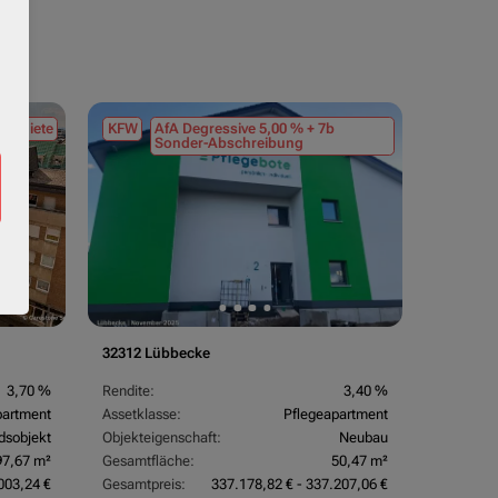
ortmiete
KFW
AfA Degressive 5,00 % + 7b
AfA Lin
Sonder-Abschreibung
(Sonder
32312 Lübbecke
26969 Bu
3,70 %
Rendite:
3,40 %
Rendite:
partment
Assetklasse:
Pflegeapartment
Assetkla
dsobjekt
Objekteigenschaft:
Neubau
Objektei
97,67 m²
Gesamtfläche:
50,47 m²
Gesamtfl
003,24 €
Gesamtpreis:
337.178,82 € - 337.207,06 €
Gesamtpr