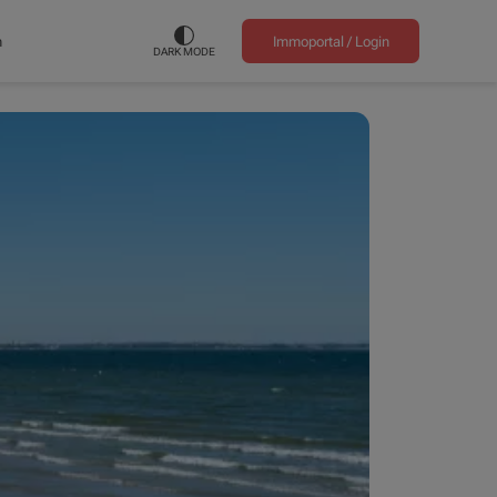
n
Immoportal /
Login
DARK MODE