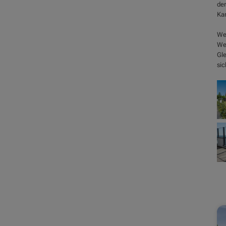
der
Kar
Wei
Web
Gle
sic