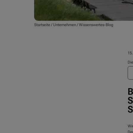
Startseite
/
Unternehmen
/
Wissenswertes-Blog
15
Die
B
S
S
Wir
Deu