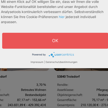
Mit einem Klick auf OK willigen Sie ein, dass wir Ihnen die volle
Website-Funktionalität bereitstellen und unser Angebot durch
Analysetools kontinuierlich verbessern dürfen. Selbstverständlich
können Sie Ihre Cookie-Präferenzen
hier
jederzeit individuell
anpassen.
ssive 5,00 %
Sofortmiete
AfA Lineare 5,00 %
Sof
tachten)
(Sondergutachten)
OK
Powered by
Impressum
|
Datenschutzbestimmungen
sdorf
53840 Troisdorf
3,70 %
Rendite:
:
Betreutes Wohnen
Assetklasse:
Pflegea
schaft:
Bestandsobjekt
Objekteigenschaft:
Bestan
he:
87,17 m² - 153,66 m²
Gesamtfläche:
75,17 m² - 
s:
243.651,89 € - 429.392,43 €
Gesamtpreis:
210.120,00 € - 273.