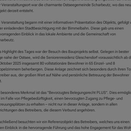
 Veranstaltungsort war die charmante Ostseegemeinde Scharbeutz, wo das ne
jekt derzeit entsteht.
 Veranstaltung begann mit einer informativen Präsentation des Objekts, gefolgt 
er einladenden Stadtbesichtigung mit der Bimmelbahn. Diese gab uns einen
vorragenden Einblick in das lokale Ambiente und die Gemeinschaft von
harbeutz.
 Highlight des Tages war der Besuch des Bauprojekts selbst. Gelegen in bester
e nahe der Ostsee, wird die Seniorenresidenz Gleschendorf voraussichtlich ab 
Oktober 2025 insgesamt 80 vollstationäre Bewohner in 65 Einzel- und 8
pelzimmern beherbergen. Diese Anlage zeichnet sich besonders durch ihren To
reiber aus, der großen Wert auf Nähe und persönliche Betreuung der Bewohner
t.
 besonderes Merkmal ist das "Bevorzugtes Belegungsrecht PLUS". Dies ermögli
 im Falle von Pflegebedürftigkeit, einen bevorzugten Zugang zu Pflege- und
reuungsplätzen zu erhalten – nicht nur in dieser Anlage, sondern in allen
richtungen des Betreibers, die diesem Verbund angehören.
chließend besuchten wir ein Referenzobjekt des Betreibers, welches uns einen
fen Einblick in die hervorragende Führung und das hohe Engagement für das Woh