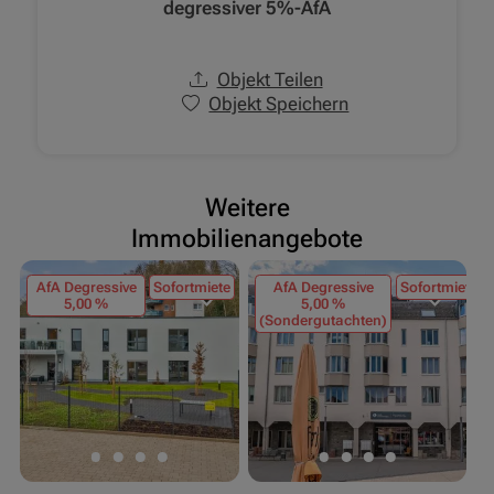
degressiver 5%-AfA
Objekt Teilen
Objekt Speichern
Weitere
Immobilienangebote
AfA Degressive
Sofortmiete
AfA Degressive
Sofortmiete
5,00 %
5,00 %
(Sondergutachten)