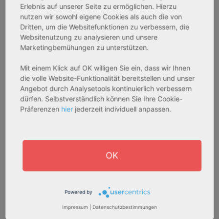
Erlebnis auf unserer Seite zu ermöglichen. Hierzu
nutzen wir sowohl eigene Cookies als auch die von
Aktuelle Neuigkeiten und
Dritten, um die Websitefunktionen zu verbessern, die
Trends - Bleiben Sie immer
Websitenutzung zu analysieren und unsere
Marketingbemühungen zu unterstützen.
auf dem Laufenden
Aktuelle Artikel zu Markttrends, Immobilien und
Mit einem Klick auf OK willigen Sie ein, dass wir Ihnen
die volle Website-Funktionalität bereitstellen und unser
Anlageimmobilien - Besuchen Sie den informativen Blog
Angebot durch Analysetools kontinuierlich verbessern
von Hinz Real Estate
dürfen. Selbstverständlich können Sie Ihre Cookie-
Präferenzen
hier
jederzeit individuell anpassen.
OK
Powered by
Impressum
|
Datenschutzbestimmungen