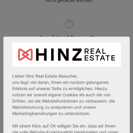
Attraktive Mietrendite
Mietrenditen mit z.B. 3,10 % als Grundlage
bilden mit der steuerfreien
Verkaufsmöglichkeit nach 10 Jahren ein
spannendes Objekt für Einzelinvestoren
Lieber Hinz Real Estate-Besucher,
oder auch Investoren mit größerem
uns liegt viel daran, Ihnen ein rundum gelungenes
Immobilienportfolio
Erlebnis auf unserer Seite zu ermöglichen. Hierzu
nutzen wir sowohl eigene Cookies als auch die von
Dritten, um die Websitefunktionen zu verbessern, die
Websitenutzung zu analysieren und unsere
Marketingbemühungen zu unterstützen.
Mit einem Klick auf OK willigen Sie ein, dass wir Ihnen
die volle Website-Funktionalität bereitstellen und unser