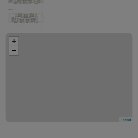
+
−
Leaflet