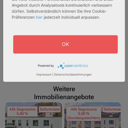
Angebot durch Analysetools kontinuierlich verbessern
dürfen. Selbstverständlich können Sie Ihre Cookie-
Präferenzen
hier
jederzeit individuell anpassen.
OK
Teilen
Speichern
Powered by
Impressum
|
Datenschutzbestimmungen
Weitere
Immobilienangebote
AfA Degressive
Sofortmiete
AfA Degressive
Sofortmiete
5,00 %
5,00 %
(Sondergutachten)