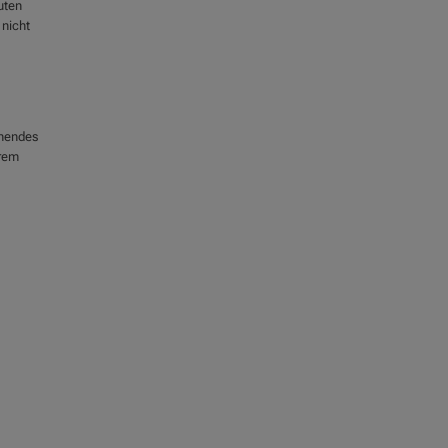
uten
 nicht
nnendes
erem