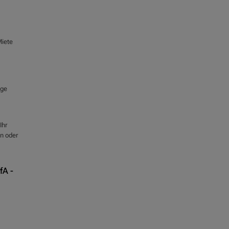
Miete
age
Ihr
en oder
fA -