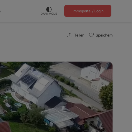
n
Immoportal /
Login
DARK MODE
Teilen
Speichern