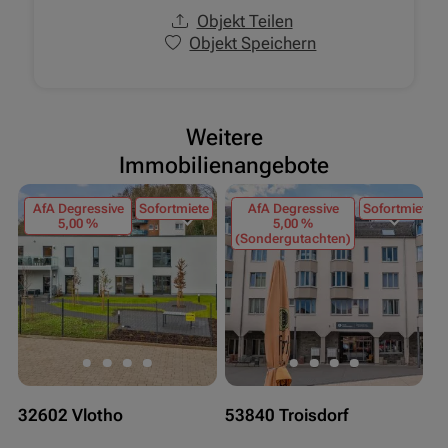
Objekt Teilen
Objekt Speichern
Weitere
Immobilienangebote
AfA Degressive
Sofortmiete
AfA Degressive
Sofortmiete
5,00 %
5,00 %
(Sondergutachten)
32602 Vlotho
53840 Troisdorf
5