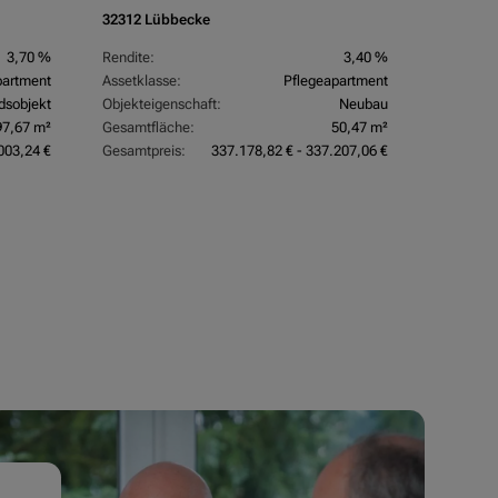
32312 Lübbecke
26969 Bu
3,70 %
Rendite:
3,40 %
Rendite:
partment
Assetklasse:
Pflegeapartment
Assetkla
dsobjekt
Objekteigenschaft:
Neubau
Objektei
97,67 m²
Gesamtfläche:
50,47 m²
Gesamtfl
003,24 €
Gesamtpreis:
337.178,82 € - 337.207,06 €
Gesamtpr