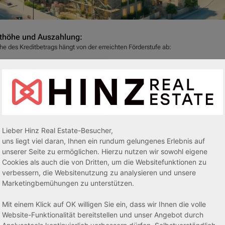
thöhe und Auszahlung:
he des Kreditbetrags hängt von der erreichten Förderstufe ab:
e Klimafreundliches Wohngebäude: Bis zu 100.000 Euro je Wohnung
e Klimafreundliches Wohngebäude – mit QNG: Bis zu 150.000 Euro je Wohnung
szahlung erfolgt zu 100 % des Kreditbetrags.
 Sie diese Gelegenheit, um nachhaltig in Immobilien zu investieren und von staa
itteln zu profitieren. Wir haben die passenden Immobilien für Ihre Investition.
en Sie uns gerne an oder schauen Sie sich auf unserer Webseite um.
Lieber Hinz Real Estate-Besucher,
uns liegt viel daran, Ihnen ein rundum gelungenes Erlebnis auf
kfragen oder für weitere Informationen erreichen Sie uns täglich, auch an
unserer Seite zu ermöglichen. Hierzu nutzen wir sowohl eigene
enden und Feiertagen, von 09.00 - 20.00 Uhr unter den Rufnummern 05764 94
Cookies als auch die von Dritten, um die Websitefunktionen zu
nter 0172 5113879.
verbessern, die Websitenutzung zu analysieren und unsere
Marketingbemühungen zu unterstützen.
euen uns auf Ihre Kontaktaufnahme.
Mit einem Klick auf OK willigen Sie ein, dass wir Ihnen die volle
 tagesaktuellen KfW-Konditionen beachten Sie bitte die offizielle Webseite der 
Website-Funktionalität bereitstellen und unser Angebot durch
//www.kfw.de/inlandsfoerderung/Privatpersonen/Neubau/F%C3%B6rderprodukte/