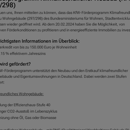
/298)
euen uns, Ihnen mitteilen zu können, dass das KfW-Förderprogramm Klimafreundl
 Wohngebäude (297/298) des Bundesministeriums für Wohnen, Stadtentwicklu
en wieder geöffnet wird. Ab dem 20.02.2024 haben Sie die Möglichkeit, von
iven Förderkonditionen zu profitieren und in energieeffiziente Immobilien zu inves
ichtigsten Informationen im Überblick:
erkredit von bis zu 150.000 Euro je Wohneinheit
,15 % effektivem Jahreszins
ird gefördert?
W-Förderprogramm unterstützt den Neubau und den Erstkauf klimafreundlicher
bäude und Eigentumswohnungen in Deutschland. Dabei werden zwei Stufen
rt:
reundliches Wohngebäude:
llung der Effizienzhaus-Stufe 40
nger CO2-Ausstoß im Lebenszyklus
izung ohne Öl, Gas oder Biomasse