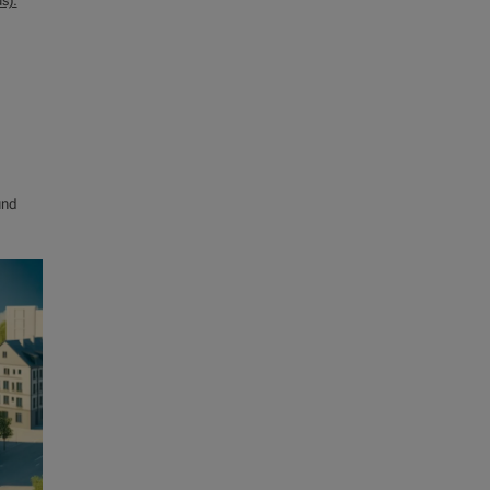
s):
und