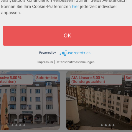
Analysetools kontinuierlich verbessern dürfen. Selbstverständlich
u-Wohngeb%C3%A4ude-(297-298)/
können Sie Ihre Cookie-Präferenzen
hier
jederzeit individuell
anpassen.
OK
Powered by
Impressum
|
Datenschutzbestimmungen
ssive 5,00 %
Sofortmiete
AfA Lineare 5,00 %
Sof
tachten)
(Sondergutachten)