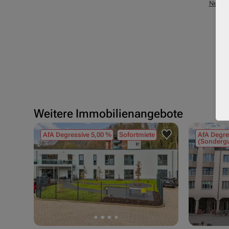
Neuba
Weitere Immobilienangebote
AfA Degressive 5,00 %
Sofortmiete
AfA Degre
(Sondergu