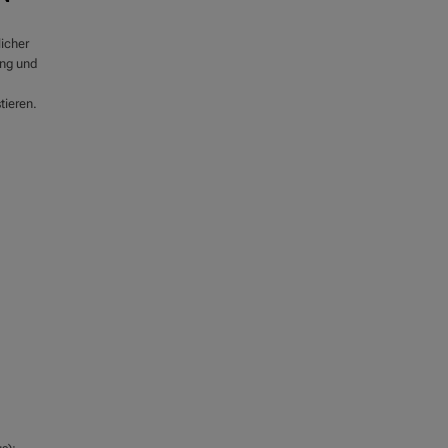
icher
ng und
tieren.