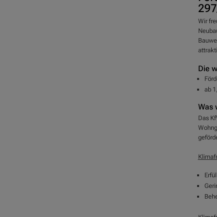
297
Wir fr
Neubau
Bauwes
attrakt
Die w
Förd
ab 1
Was w
Das Kf
Wohnge
geförde
Klimaf
Erfü
Geri
Behe