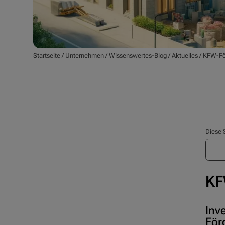
Startseite
/
Unternehmen
/
Wissenswertes-Blog
/
Aktuelles
/
KFW-Fö
Diese 
KF
Inv
För