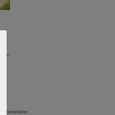
tlichen
2777
KfW:
Klimafreundlicher-