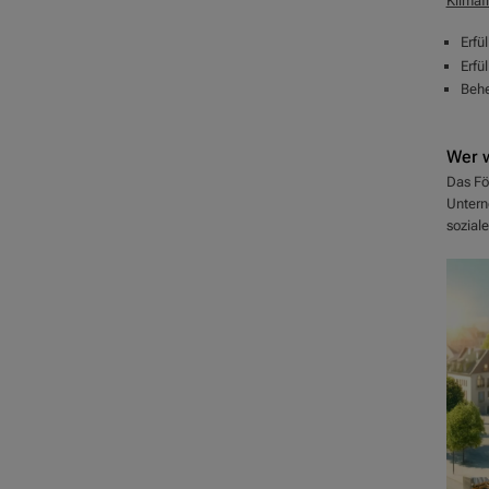
Klimaf
Erfü
Erfü
Behe
Wer w
Das Fö
Untern
sozial