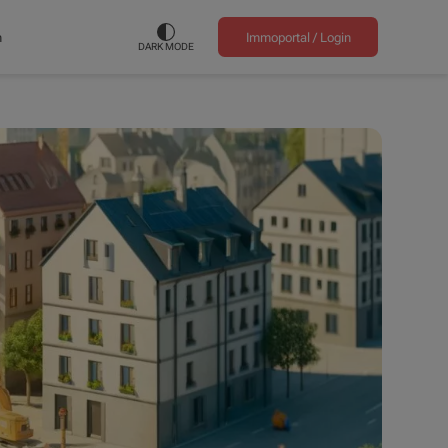
n
Immoportal /
Login
DARK MODE