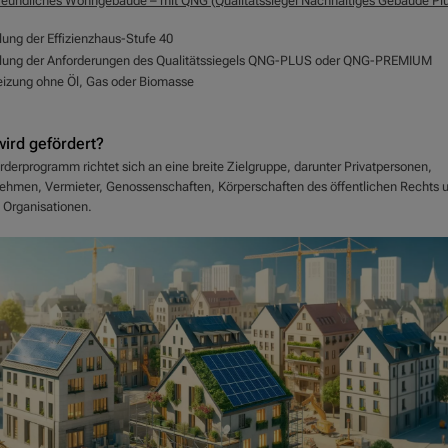
reundliches Wohngebäude – mit QNG (Qualitätssiegel Nachhaltiges Gebäude Plu
llung der Effizienzhaus-Stufe 40
llung der Anforderungen des Qualitätssiegels QNG-PLUS oder QNG-PREMIUM
izung ohne Öl, Gas oder Biomasse
ird gefördert?
rderprogramm richtet sich an eine breite Zielgruppe, darunter Privatpersonen,
ehmen, Vermieter, Genossenschaften, Körperschaften des öffentlichen Rechts 
e Organisationen.