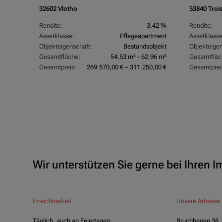
32602 Vlotho
53840 Troi
,07 %
Rendite:
3,42 %
Rendite:
rtment
Assetklasse:
Pflegeapartment
Assetklasse
objekt
Objekteigenschaft:
Bestandsobjekt
Objekteigen
,83 m²
Gesamtfläche:
54,53 m² - 62,96 m²
Gesamtfläc
0,00 €
Gesamtpreis:
269.570,00 € – 311.250,00 €
Gesamtprei
Wir unterstützen Sie gerne bei Ihren 
Erreichbarkeit
Unsere Adresse
Täglich, auch an Feiertagen
Bruchhagen 38