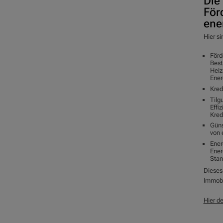
Die
För
ene
Hier si
Förd
Best
Heiz
Ener
Kred
Tilg
Effi
Kred
Güns
von 
Ener
Ener
Stan
Dieses 
Immobi
Hier de