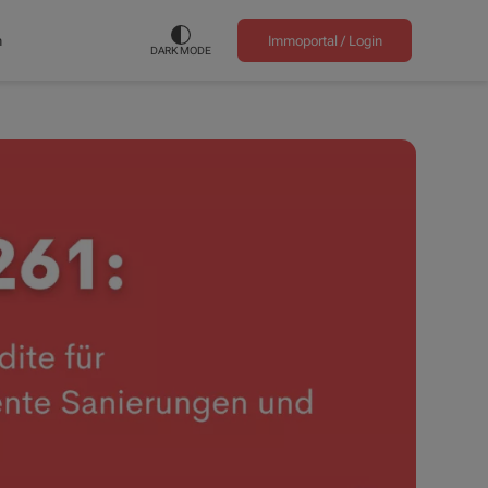
n
Immoportal /
Login
DARK MODE