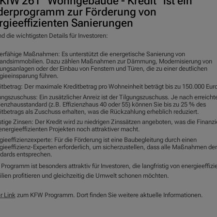
 KfW 261 "Wohngebäude - Kredit" ist ein
derprogramm zur Förderung von
rgieeffizienten Sanierungen
nd die wichtigsten Details für Investoren:
erfähige Maßnahmen: Es unterstützt die energetische Sanierung von
andsimmobilien. Dazu zählen Maßnahmen zur Dämmung, Modernisierung von
ungsanlagen oder der Einbau von Fenstern und Türen, die zu einer deutlichen
gieeinsparung führen.
itbetrag: Der maximale Kreditbetrag pro Wohneinheit beträgt bis zu 150.000 Eur
ungszuschuss: Ein zusätzlicher Anreiz ist der Tilgungszuschuss. Je nach erreich
zienzhausstandard (z.B. Effizienzhaus 40 oder 55) können Sie bis zu 25 % des
itbetrags als Zuschuss erhalten, was die Rückzahlung erheblich reduziert.
tige Zinsen: Der Kredit wird zu niedrigen Zinssätzen angeboten, was die Finanz
energieeffizienten Projekten noch attraktiver macht.
gieeffizienzexperte: Für die Förderung ist eine Baubegleitung durch einen
gieeffizienz-Experten erforderlich, um sicherzustellen, dass alle Maßnahmen d
dards entsprechen.
Programm ist besonders attraktiv für Investoren, die langfristig von energieeffizi
lien profitieren und gleichzeitig die Umwelt schonen möchten.
r Link
zum KFW Programm. Dort finden Sie weitere aktuelle Informationen.