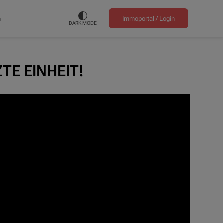
n
Immoportal /
Login
DARK MODE
ZTE EINHEIT!