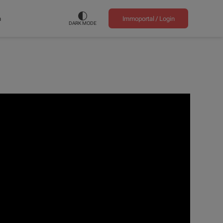
n
Immoportal /
Login
DARK MODE